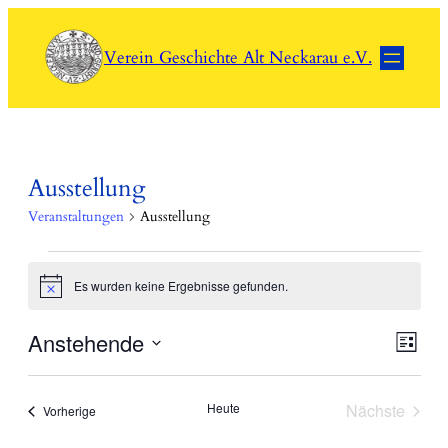
Verein Geschichte Alt Neckarau e.V.
Ausstellung
Veranstaltungen
Ausstellung
Veranstaltungen
Es wurden keine Ergebnisse gefunden.
Hinweis
Ver
Anstehende
Ans
Liste
Ans
Datum
Nav
Nav
wählen.
Heute
Nächste
Veranstaltungen
Vorherige
Veranstal