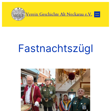
Zum
Inhalt
Verein Geschichte Alt Neckarau e.V.
springen
Fastnachtszügl